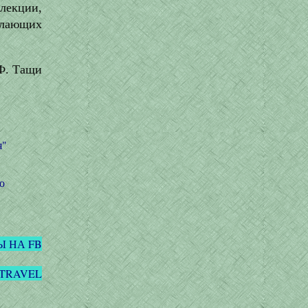
лекции,
елающих
Ф. Тащи
я"
о
Ы НА FB
I.TRAVEL