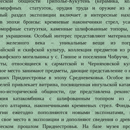
ческой общности Триполье-Кукутень (керамика, ко
оморфных статуэток, орудия труда и оружие из к
ный раздел экспозиции включает в интересные нах
ов эпохи бронзы: кремневые наконечники стрел, уса
оморфные статуэтки, каменные шлифованные топоры,
 и украшения. Особый интерес представляют материал
го железного века – уникальные вещи из погр
ийской и скифской культур, коллекция предметов из р
кифского могильника у с. Глиное и поселения Чобручи,
кты, относящиеся к сарматской и Черняховской кул
ое место занимают предметы, дающие представление о 
вших Приднестровье в эпоху Средневековья. Особое в
елей привлекает витрина, посвященная ингульской кат
рно-исторической общности, где представлена реконс
ения катакомбника с шлифованным топором из д
ного алтарика, наконечниками кремневых стрел. Фонд
огии ежегодно пополняются новыми экспонатами, 
т свое место в экспозиции и дополняют сведения о дре
ческом прошлом Приднестровья. На базе музея про