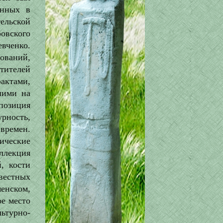
енных в
тельской
вского
вченко.
ований,
тителей
ктами,
шими на
позиция
рность,
времен.
ические
оллекция
, кости
вестных
енском,
е место
ьтурно-