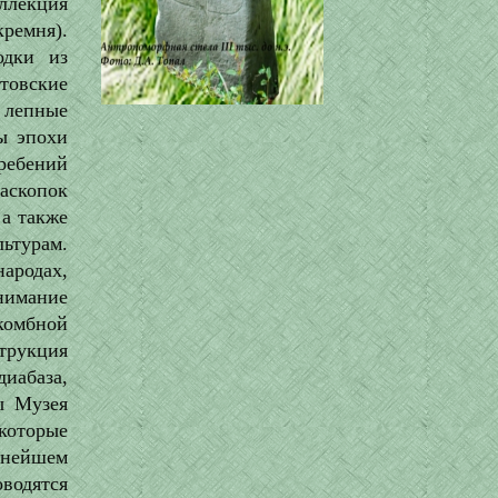
ллекция
ремня).
одки из
товские
 лепные
ы эпохи
ебений
аскопок
 а также
ьтурам.
народах,
нимание
акомбной
трукция
иабаза,
ы Музея
которые
внейшем
водятся