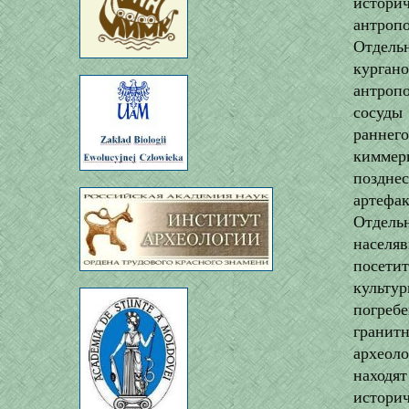
истори
антроп
Отдель
курган
антроп
сосуды
ранне
киммер
позднес
артефа
Отдельн
населя
посетит
культу
погреб
гранит
археол
находя
истори