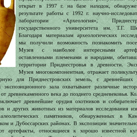
открыт в 1997 г. на базе находок, обнаруж
результате работы с 1992 г. научно-исследова
лаборатории «Археология», Приднестро
государственного университета им. Т.Г. Ше
Благодаря материалам археологических исслед
мы получили возможность познакомить посе
Музея с наиболее интересными артефа
оставленными племенами и народами, обитав
территории Приднестровья в древности. Экс
Музея многокомпонентная, отражает поликульту
ерную для Приднестровских земель, с древнейших 
ы экспозиционного зала охватывают различные истор
 от древнекаменного века до позднего средневековья. К
включает древнейшие орудия охотников и собирателей
ов и других животных из материалов исследования из
палеолитических памятников, обнаруженных в Кам
ком и Дубоссарских районах. В экспозиции значительно
ют артефакты, относящиеся к хорошо известной кул