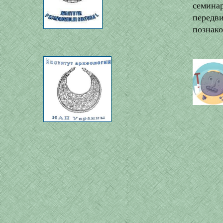
семина
передв
познако