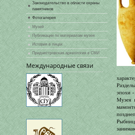
Законодательство в области охраны
памятников
Фотогалерея
Музей
Публикации по материалам музея
История в лицах
Приднестровская археология в СМИ
Международные связи
характ
Раздел
эпохи -
Музея 
мамонт
поздне
Рыбниц
занима